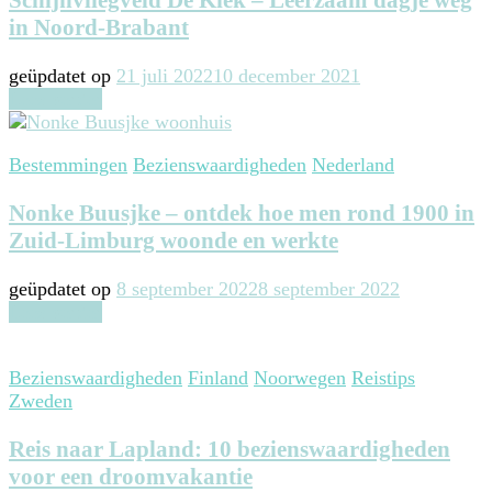
Schijnvliegveld De Kiek – Leerzaam dagje weg
in Noord-Brabant
geüpdatet op
21 juli 2022
10 december 2021
Lees verder
Bestemmingen
Bezienswaardigheden
Nederland
Nonke Buusjke – ontdek hoe men rond 1900 in
Zuid-Limburg woonde en werkte
geüpdatet op
8 september 2022
8 september 2022
Lees verder
Bezienswaardigheden
Finland
Noorwegen
Reistips
Zweden
Reis naar Lapland: 10 bezienswaardigheden
voor een droomvakantie