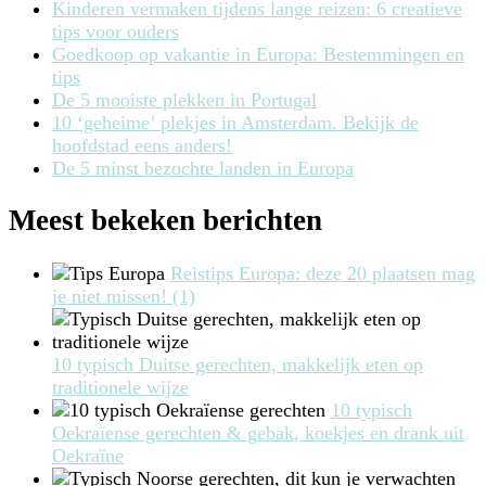
Kinderen vermaken tijdens lange reizen: 6 creatieve
tips voor ouders
Goedkoop op vakantie in Europa: Bestemmingen en
tips
De 5 mooiste plekken in Portugal
10 ‘geheime’ plekjes in Amsterdam. Bekijk de
hoofdstad eens anders!
De 5 minst bezochte landen in Europa
Meest bekeken berichten
Reistips Europa: deze 20 plaatsen mag
je niet missen! (1)
10 typisch Duitse gerechten, makkelijk eten op
traditionele wijze
10 typisch
Oekraïense gerechten & gebak, koekjes en drank uit
Oekraïne