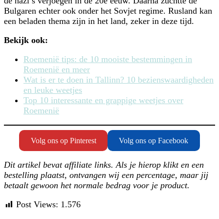
de nazi’s verjoegen in de 20e eeuw. Daarna zuchtte de
Bulgaren echter ook onder het Sovjet regime. Rusland kan
een beladen thema zijn in het land, zeker in deze tijd.
Bekijk ook:
Roemenië tips: de 10 mooiste bestemmingen in
Roemenië en meer
Wat is er te doen in Tallinn? 10 bezienswaardigheden
en leuke weetjes
Top 10 interessante en grappige weetjes over
Roemenië
Volg ons op Pinterest
Volg ons op Facebook
Dit artikel bevat affiliate links. Als je hierop klikt en een
bestelling plaatst, ontvangen wij een percentage, maar jij
betaalt gewoon het normale bedrag voor je product.
Post Views:
1.576