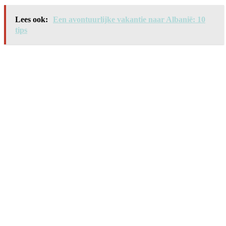
Lees ook:
Een avontuurlijke vakantie naar Albanië: 10
tips