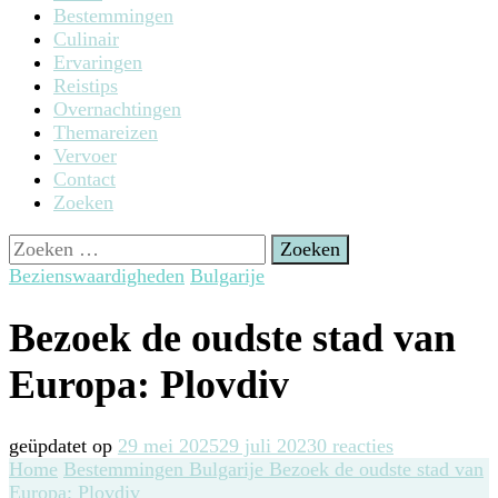
Bestemmingen
Culinair
Ervaringen
Reistips
Overnachtingen
Themareizen
Vervoer
Contact
Zoeken
Zoeken
naar:
Bezienswaardigheden
Bulgarije
Bezoek de oudste stad van
Europa: Plovdiv
op
geüpdatet op
29 mei 2025
29 juli 2023
0 reacties
Bezoek
Home
Bestemmingen
Bulgarije
Bezoek de oudste stad van
de
Europa: Plovdiv